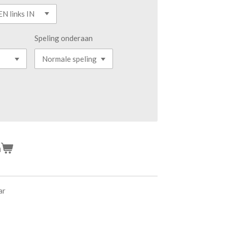
Speling onderaan
n
ar