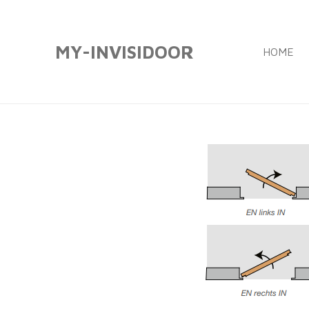
Ga
direct
MY-INVISIDOOR
HOME
naar
de
hoofdinhoud